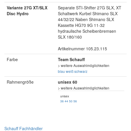
Variante 27G XT/SLX
Separate STI-Shifter 27G SLX, XT
Disc Hydro
Schaltwerk Kurbel Shimano SLX
44/32/22 Naben Shimano SLX
Kassette HG70 9G 11-32
hydraulische Scheibenbremsen
SLX 180/160
Artikelnummer 105.23.115
Farbe
Team Schauff
> weitere Auswahlmöglichkeiten
blau
weiß
schwarz
Rahmengröße
unisex 60
> weitere Auswahlmöglichkeiten
unisex
36
44
50
56
Schauff Fachhändler