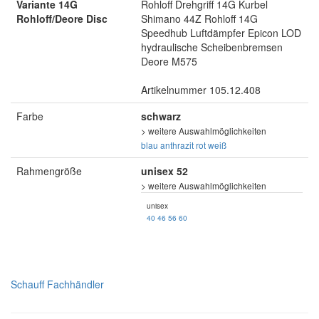
Variante 14G
Rohloff Drehgriff 14G Kurbel
Rohloff/Deore Disc
Shimano 44Z Rohloff 14G
Speedhub Luftdämpfer Epicon LOD
hydraulische Scheibenbremsen
Deore M575
Artikelnummer 105.12.408
Farbe
schwarz
> weitere Auswahlmöglichkeiten
blau
anthrazit
rot
weiß
Rahmengröße
unisex 52
> weitere Auswahlmöglichkeiten
unisex
40
46
56
60
Schauff Fachhändler