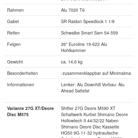
Rahmen
Alu 7020 T6
Gabel
SR Raidon Speedlock 1 1/8
Reifen
Schwalbe Smart Sam 54-559
Felgen
26" Euroline 19-622 Alu
Hohlkammer
Gewicht
ca. 14,6 kg
Besonderheiten
-zusammenklappbar auf Minimalma
Informationen
Lenker: Alu Downhill Vorbau: Alu
Ahead Sattelst
Variante 27G XT/Deore
Shifter 27G Deore M590 XT
Disc M575
Schaltwerk Kurbel Shimano Deore
Hollowtech II 44/32/22 Naben
Shimano Deore Disc Kassette
HG50 9G 11-32 hydraulische