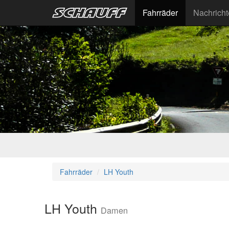
Fahrräder
Nachrich
Fahrräder
LH Youth
LH Youth
Damen