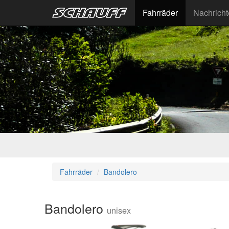
Fahrräder
Nachrich
Fahrräder
Bandolero
Bandolero
unisex