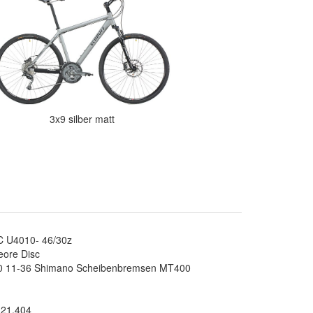
3x9 silber matt
C U4010- 46/30z
ore Disc
10 11-36 Shimano Scheibenbremsen MT400
.21.404