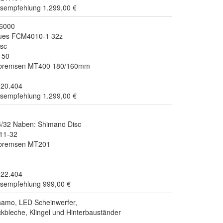
isempfehlung 1.299,00 €
6000
Cues FCM4010-1 32z
sc
-50
nbremsen MT400 180/160mm
.20.404
isempfehlung 1.299,00 €
6/32 Naben: Shimano Disc
11-32
nbremsen MT201
.22.404
isempfehlung 999,00 €
amo, LED Scheinwerfer,
ckbleche, Klingel und Hinterbauständer