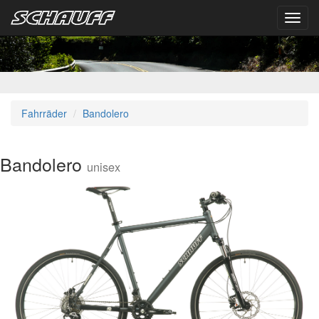
Toggl
navig
Fahrräder
Bandolero
Bandolero
unisex