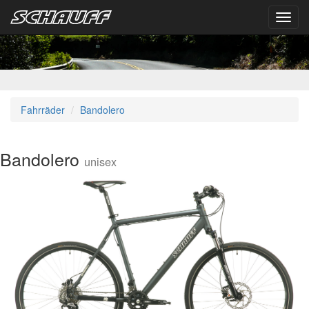
Toggl
navig
Fahrräder
Bandolero
Bandolero
unisex