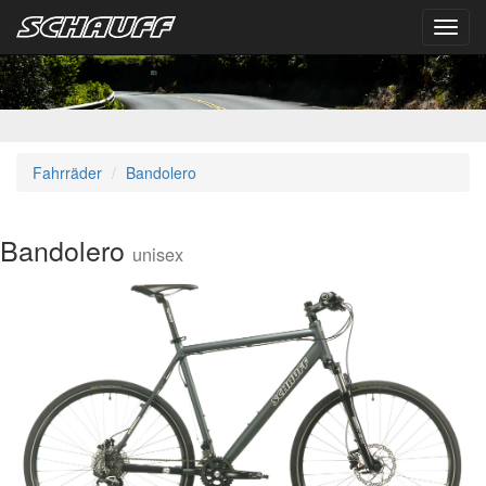
Toggl
navig
Fahrräder
Bandolero
Bandolero
unisex