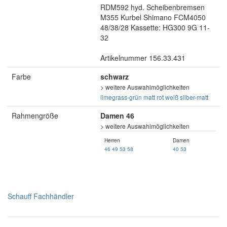
RDM592 hyd. Scheibenbremsen
M355 Kurbel Shimano FCM4050
48/38/28 Kassette: HG300 9G 11-
32
Artikelnummer 156.33.431
Farbe
schwarz
> weitere Auswahlmöglichkeiten
limegrass-grün matt
rot
weiß
silber-matt
Rahmengröße
Damen 46
> weitere Auswahlmöglichkeiten
Herren
Damen
46
49
53
58
40
53
Schauff Fachhändler