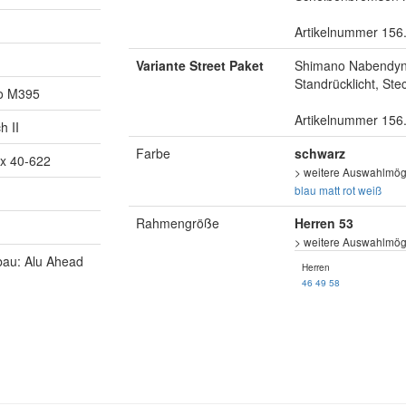
Artikelnummer 156
Variante Street Paket
Shimano Nabendyna
Standrücklicht, St
o M395
Artikelnummer 156
h II
Farbe
schwarz
x 40-622
> weitere Auswahlmögl
blau matt
rot
weiß
Rahmengröße
Herren 53
> weitere Auswahlmögl
bau: Alu Ahead
Herren
46
49
58