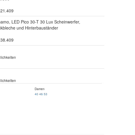
.21.409
mo, LED Pico 30-T 30 Lux Scheinwerfer,
eckbleche und Hinterbauständer
.38.409
ichkeiten
ichkeiten
Damen
40
46
53