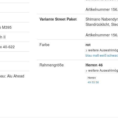
Artikelnummer 156
Variante Street Paket
Shimano Nabendyna
Standrücklicht, St
o M395
Artikelnummer 156
h II
Farbe
rot
x 40-622
> weitere Auswahlmögl
blau matt
weiß
schwar
Rahmengröße
Herren 46
> weitere Auswahlmögl
bau: Alu Ahead
Herren
49
53
58