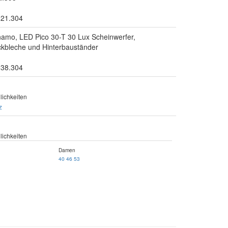
.21.304
mo, LED Pico 30-T 30 Lux Scheinwerfer,
eckbleche und Hinterbauständer
.38.304
ichkeiten
z
ichkeiten
Damen
40
46
53