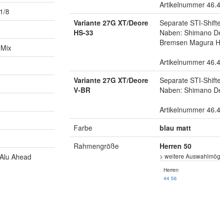
Artikelnummer 46.
1/8
Variante 27G XT/Deore
Separate STI-Shift
HS-33
Naben: Shimano De
Bremsen Magura 
-Mix
Artikelnummer 46.
Variante 27G XT/Deore
Separate STI-Shift
V-BR
Naben: Shimano De
Artikelnummer 46.
Farbe
blau matt
Rahmengröße
Herren 50
 Alu Ahead
> weitere Auswahlmögl
Herren
44
56