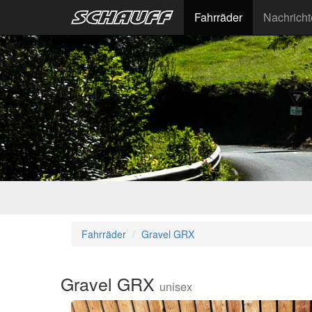
Fahrräder
Nachrich
Fahrräder
Gravel GRX
Gravel GRX
unisex