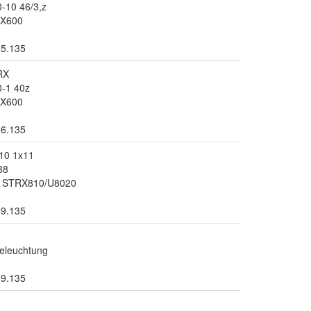
-10 46/3,z
RX600
65.135
RX
-1 40z
RX600
66.135
10 1x11
38
sc STRX810/U8020
69.135
Beleuchtung
99.135