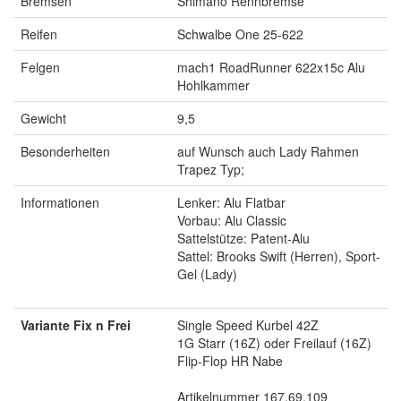
Bremsen
Shimano Rennbremse
Reifen
Schwalbe One 25-622
Felgen
mach1 RoadRunner 622x15c Alu
Hohlkammer
Gewicht
9,5
Besonderheiten
auf Wunsch auch Lady Rahmen
Trapez Typ;
Informationen
Lenker: Alu Flatbar
Vorbau: Alu Classic
Sattelstütze: Patent-Alu
Sattel: Brooks Swift (Herren), Sport-
Gel (Lady)
Variante Fix n Frei
Single Speed Kurbel 42Z
1G Starr (16Z) oder Freilauf (16Z)
Flip-Flop HR Nabe
Artikelnummer 167.69.109