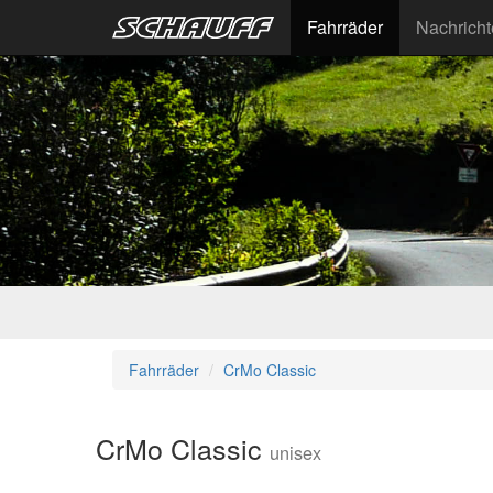
Fahrräder
Nachrich
Fahrräder
CrMo Classic
CrMo Classic
unisex