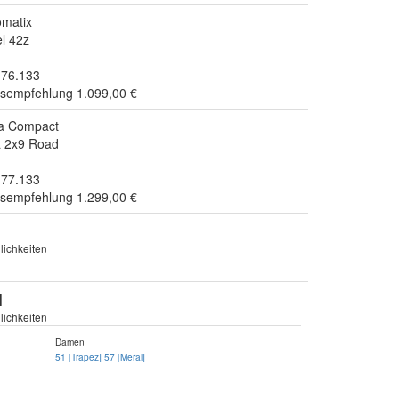
matix
l 42z
.76.133
isempfehlung 1.099,00 €
a Compact
ra 2x9 Road
.77.133
isempfehlung 1.299,00 €
ichkeiten
]
ichkeiten
Damen
51 [Trapez]
57 [Meral]