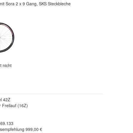
mit Sora 2 x 9 Gang, SKS Steckbleche
t nicht
el 42Z
 Freilauf (16Z)
.69.133
isempfehlung 999,00 €