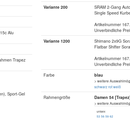
Variante 200
SRAM 2-Gang Auto
Single Speed Kurbe
Artikelnummer 167
Unverbindliche Pre
15c Alu
Variante 1200
Shimano 2x9G Sor
Flatbar Shifter So
Artikelnummer 167
ahmen Trapez
Unverbindliche Pre
Farbe
blau
> weitere Auswahlmögl
schwarz
rot
weiß
en), Sport-Gel
Rahmengröße
Damen 54 [Trapez
> weitere Auswahlmögl
unisex
53
56
59
62