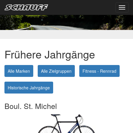
Toggl
navig
Frühere Jahrgänge
Alle Marken
Alle Zielgruppen
Fitness - Rennrad
Historische Jahrgänge
Boul. St. Michel