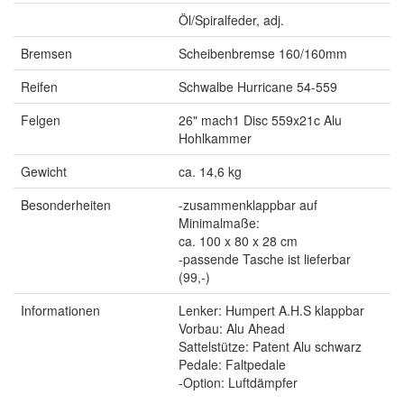
Öl/Spiralfeder, adj.
Bremsen
Scheibenbremse 160/160mm
Reifen
Schwalbe Hurricane 54-559
Felgen
26" mach1 Disc 559x21c Alu
Hohlkammer
Gewicht
ca. 14,6 kg
Besonderheiten
-zusammenklappbar auf
Minimalmaße:
ca. 100 x 80 x 28 cm
-passende Tasche ist lieferbar
(99,-)
Informationen
Lenker: Humpert A.H.S klappbar
Vorbau: Alu Ahead
Sattelstütze: Patent Alu schwarz
Pedale: Faltpedale
-Option: Luftdämpfer