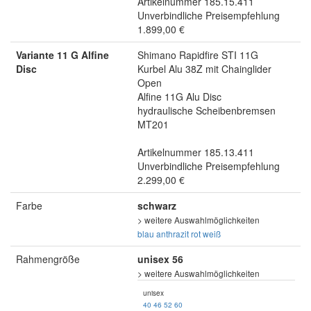
Artikelnummer 185.15.411
Unverbindliche Preisempfehlung
1.899,00 €
Variante 11 G Alfine
Shimano Rapidfire STI 11G
Disc
Kurbel Alu 38Z mit Chainglider
Open
Alfine 11G Alu Disc
hydraulische Scheibenbremsen
MT201
Artikelnummer 185.13.411
Unverbindliche Preisempfehlung
2.299,00 €
Farbe
schwarz
> weitere Auswahlmöglichkeiten
blau
anthrazit
rot
weiß
Rahmengröße
unisex 56
> weitere Auswahlmöglichkeiten
unisex
40
46
52
60