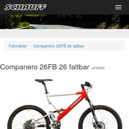
Toggl
navig
Fahrräder
Companero 26FB 26 faltbar
Companero 26FB 26 faltbar
unisex