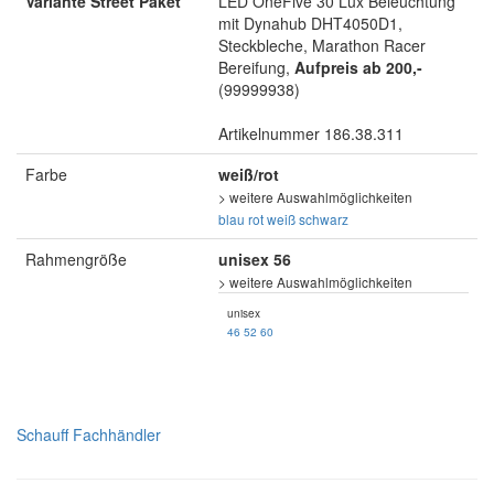
Variante Street Paket
LED OneFive 30 Lux Beleuchtung
mit Dynahub DHT4050D1,
Steckbleche, Marathon Racer
Bereifung,
Aufpreis ab 200,-
(99999938)
Artikelnummer 186.38.311
Farbe
weiß/rot
> weitere Auswahlmöglichkeiten
blau
rot
weiß
schwarz
Rahmengröße
unisex 56
> weitere Auswahlmöglichkeiten
unisex
46
52
60
Schauff Fachhändler