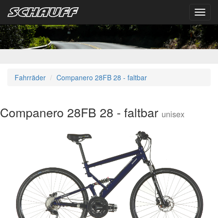
Toggl
navig
Fahrräder
Companero 28FB 28 - faltbar
Companero 28FB 28 - faltbar
unisex