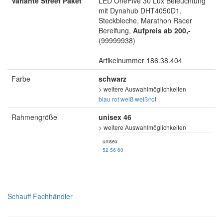
Variante Street Paket
LED OneFive 30 Lux Beleuchtung
mit Dynahub DHT4050D1,
Steckbleche, Marathon Racer
Bereifung,
Aufpreis ab 200,-
(99999938)
Artikelnummer 186.38.404
Farbe
schwarz
> weitere Auswahlmöglichkeiten
blau
rot
weiß
weiß/rot
Rahmengröße
unisex 46
> weitere Auswahlmöglichkeiten
unisex
52
56
60
Schauff Fachhändler