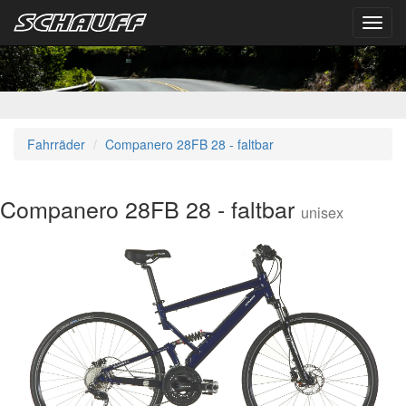
Toggl
navig
Fahrräder
Companero 28FB 28 - faltbar
Companero 28FB 28 - faltbar
unisex