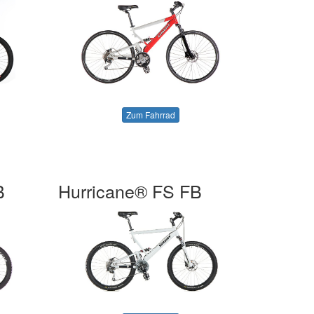
Zum Fahrrad
B
Hurricane® FS FB