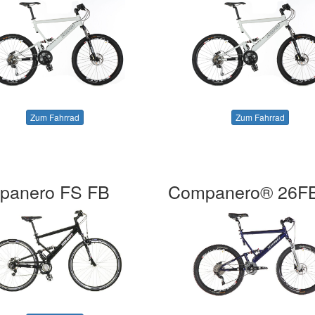
Zum Fahrrad
Zum Fahrrad
panero FS FB
Companero® 26F