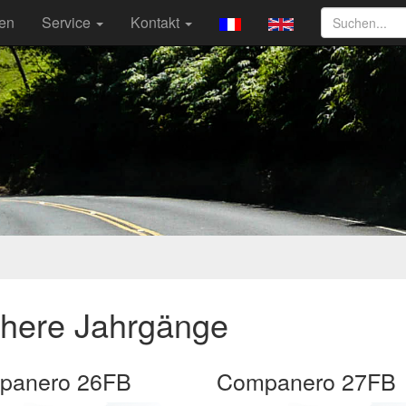
ten
Service
Kontakt
ühere Jahrgänge
panero 26FB
Companero 27FB