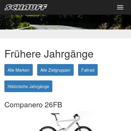
Toggl
navig
Frühere Jahrgänge
Alle Marken
Alle Zielgruppen
Faltrad
Historische Jahrgänge
Companero 26FB