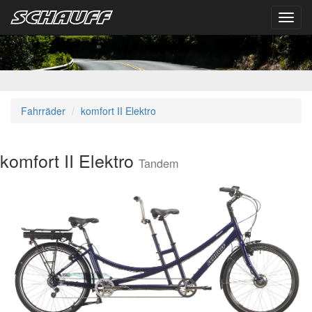
Toggl
navig
Fahrräder
komfort II Elektro
komfort II Elektro
Tandem