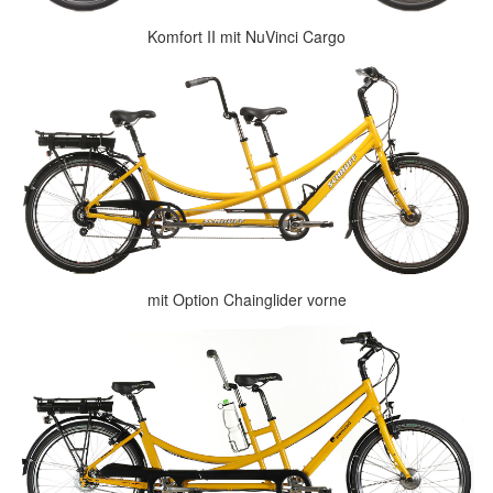
Komfort II mit NuVinci Cargo
mit Option Chainglider vorne