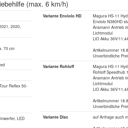
ebehilfe (max. 6 km/h)
Variante Enviolo HD
Magura HS-11 Hydr
Enviolo N380HD stu
2021, 2020,
Ansmann Antrieb i
Lichtmodul
LiO Akku 36V/11,4
a. 70 cm
Artikelnummer 18.
Unverbindliche Pre
red
Variante Rohloff
Magura HS-11 Hydr
Rohloff Speedhub 
Ansmann Antrieb i
Lichtmodul
Tour Reflex 50-
LiO Akku 36V/11,4
Artikelnummer 18.
Unverbindliche Pre
Variante Disc
auf Anfrage auch 
inwerfer, LED