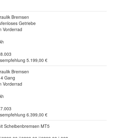
aulik Bremsen
fenloses Getriebe
m Vorderrad
Ah
88.003
isempfehlung 5.199,00 €
aulik Bremsen
14 Gang
m Vorderrad
Ah
87.003
isempfehlung 6.399,00 €
mit Scheibenbremsen MT5