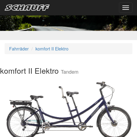
Toggl
navig
Fahrräder
komfort II Elektro
komfort II Elektro
Tandem