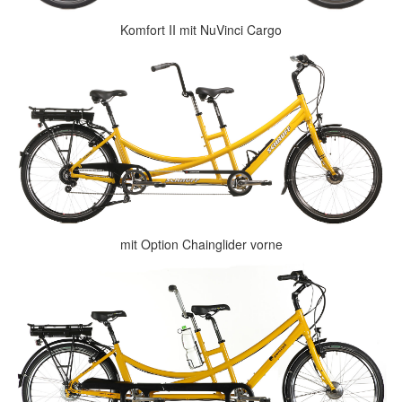
Komfort II mit NuVinci Cargo
mit Option Chainglider vorne