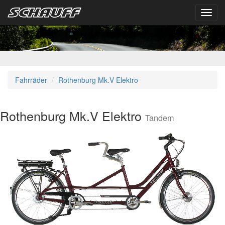
Toggl
navig
Fahrräder
Rothenburg Mk.V Elektro
Rothenburg Mk.V Elektro
Tandem