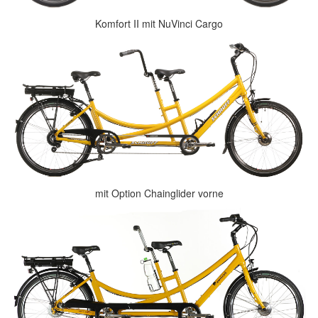
Komfort II mit NuVinci Cargo
mit Option Chainglider vorne