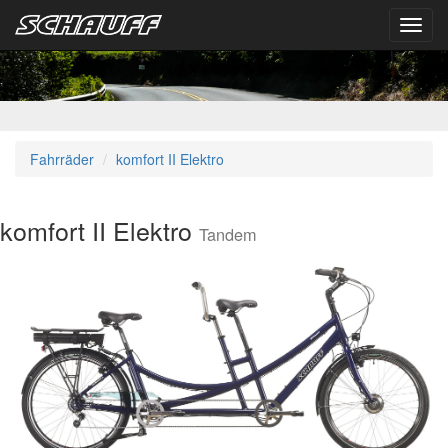
Toggl
navig
Fahrräder
komfort II Elektro
komfort II Elektro
Tandem