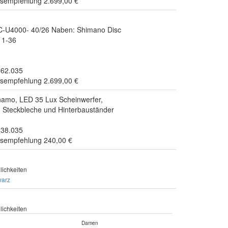
isempfehlung 2.699,00 €
C-U4000- 40/26 Naben: Shimano Disc
11-36
.62.035
isempfehlung 2.699,00 €
mo, LED 35 Lux Scheinwerfer,
, Steckbleche und Hinterbauständer
.38.035
isempfehlung 240,00 €
ichkeiten
warz
ichkeiten
Damen