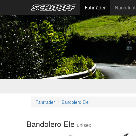
Fahrräder
Nachrich
Fahrräder
Bandolero Ele
Bandolero Ele
unisex