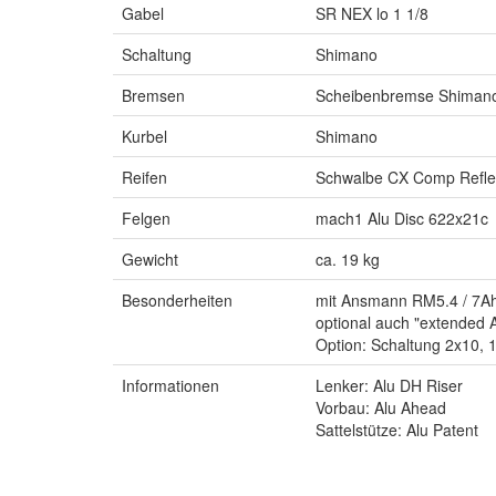
Gabel
SR NEX lo 1 1/8
Schaltung
Shimano
Bremsen
Scheibenbremse Shiman
Kurbel
Shimano
Reifen
Schwalbe CX Comp Refle
Felgen
mach1 Alu Disc 622x21c
Gewicht
ca. 19 kg
Besonderheiten
mit Ansmann RM5.4 / 7Ah 
optional auch "extended
Option: Schaltung 2x10,
Informationen
Lenker: Alu DH Riser
Vorbau: Alu Ahead
Sattelstütze: Alu Patent