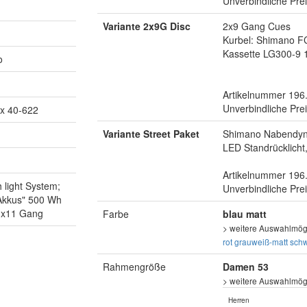
Unverbindliche Pre
Variante 2x9G Disc
2x9 Gang Cues
Kurbel: Shimano F
Kassette LG300-9 
o
Artikelnummer 196
Unverbindliche Pre
x 40-622
Variante Street Paket
Shimano Nabendyna
LED Standrücklicht
Artikelnummer 196
light System;
Unverbindliche Pre
 Akkus" 500 Wh
 1x11 Gang
Farbe
blau matt
> weitere Auswahlmögl
rot
grauweiß-matt
sch
Rahmengröße
Damen 53
> weitere Auswahlmögl
Herren