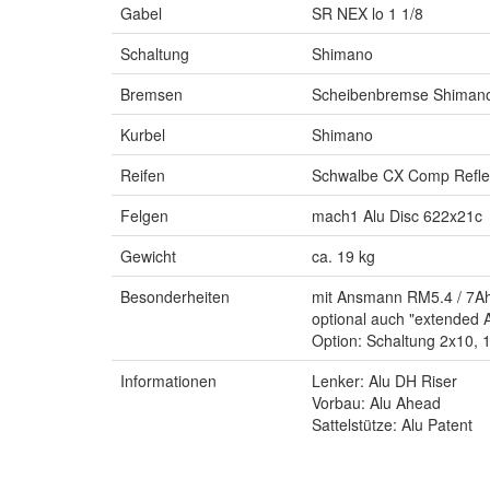
Gabel
SR NEX lo 1 1/8
Schaltung
Shimano
Bremsen
Scheibenbremse Shiman
Kurbel
Shimano
Reifen
Schwalbe CX Comp Refle
Felgen
mach1 Alu Disc 622x21c
Gewicht
ca. 19 kg
Besonderheiten
mit Ansmann RM5.4 / 7Ah 
optional auch "extended
Option: Schaltung 2x10,
Informationen
Lenker: Alu DH Riser
Vorbau: Alu Ahead
Sattelstütze: Alu Patent