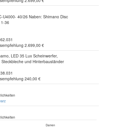
isempfehlung 2.699,00 €
C-U4000- 40/26 Naben: Shimano Disc
11-36
.62.031
isempfehlung 2.699,00 €
mo, LED 35 Lux Scheinwerfer,
, Steckbleche und Hinterbauständer
.38.031
isempfehlung 240,00 €
ichkeiten
warz
ichkeiten
Damen