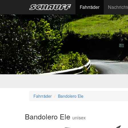
Fahrräder
Nachrich
Fahrräder
Bandolero Ele
Bandolero Ele
unisex