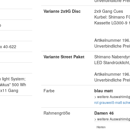
Unverbindliche Pre
Variante 2x9G Disc
2x9 Gang Cues
Kurbel: Shimano F
Kassette LG300-9 
o
Artikelnummer 196
Unverbindliche Pre
x 40-622
Variante Street Paket
Shimano Nabendyna
LED Standrücklicht
Artikelnummer 196
light System;
Unverbindliche Pre
 Akkus" 500 Wh
 1x11 Gang
Farbe
blau matt
> weitere Auswahlmögl
rot
grauweiß-matt
sch
Rahmengröße
Damen 46
> weitere Auswahlmögl
Herren