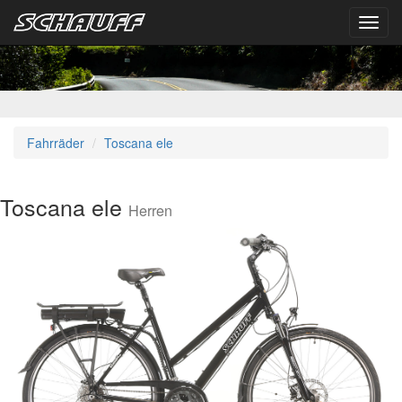
Toggl
navig
Fahrräder
Toscana ele
Toscana ele
Herren