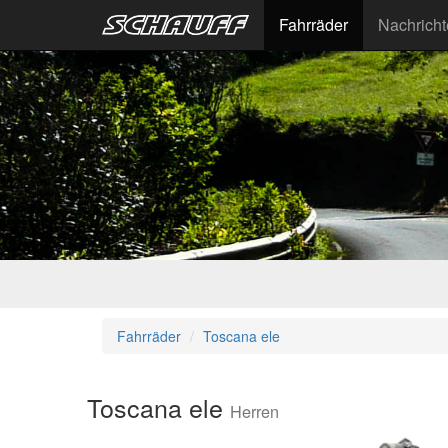
Fahrräder
Nachrich
Fahrräder
Toscana ele
Toscana ele
Herren