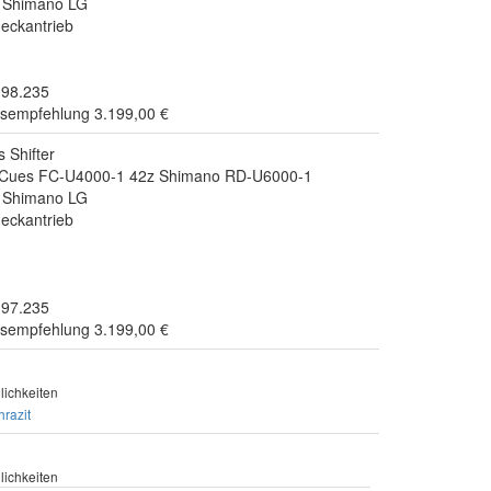
e Shimano LG
eckantrieb
.98.235
isempfehlung 3.199,00 €
 Shifter
o Cues FC-U4000-1 42z Shimano RD-U6000-1
e Shimano LG
eckantrieb
.97.235
isempfehlung 3.199,00 €
ichkeiten
hrazit
ichkeiten