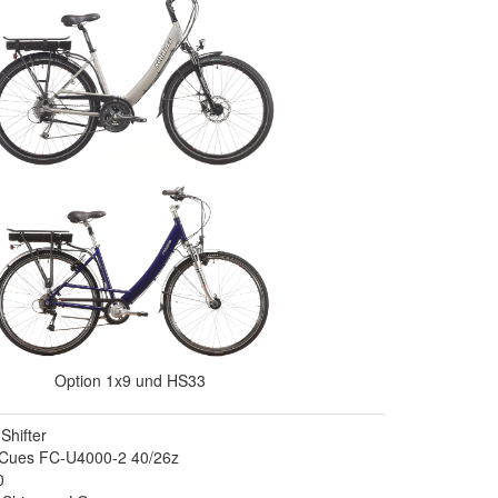
Option 1x9 und HS33
Shifter
 Cues FC-U4000-2 40/26z
0