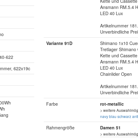
Kette und Cassett
Ansmann RM.5.4 H
LED 40 Lux
Artikelnummer 181
Unverbindliche Pre
no
Variante 91D
Shimano 1x10 Cues
Tretlager Shiman
Kette und Cassett
 40-622
Ansmann RM.5.4 H
LED 40 Lux
ammer, 622x19c
Chainlider Open
Artikelnummer 181
Unverbindliche Pre
.500Wh
Farbe
rot-metallic
0Wh
> weitere Auswahlmögl
Gang
navy blau
schwarz
ant
Rahmengröße
Damen 51
> weitere Auswahlmögl