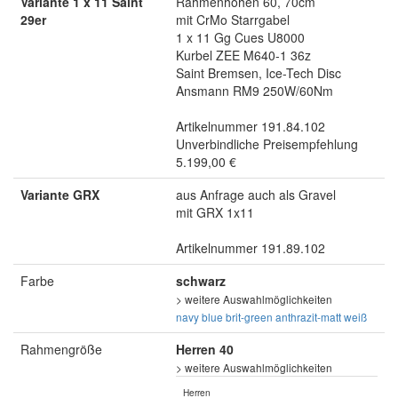
Variante 1 x 11 Saint
Rahmenhöhen 60, 70cm
29er
mit CrMo Starrgabel
1 x 11 Gg Cues U8000
Kurbel ZEE M640-1 36z
Saint Bremsen, Ice-Tech Disc
Ansmann RM9 250W/60Nm
Artikelnummer 191.84.102
Unverbindliche Preisempfehlung
5.199,00 €
Variante GRX
aus Anfrage auch als Gravel
mit GRX 1x11
Artikelnummer 191.89.102
Farbe
schwarz
> weitere Auswahlmöglichkeiten
navy blue
brit-green
anthrazit-matt
weiß
Rahmengröße
Herren 40
> weitere Auswahlmöglichkeiten
Herren