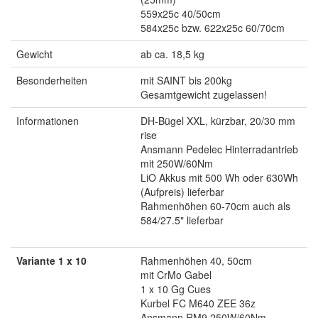
559x25c 40/50cm
584x25c bzw. 622x25c 60/70cm
Gewicht
ab ca. 18,5 kg
Besonderheiten
mit SAINT bis 200kg
Gesamtgewicht zugelassen!
Informationen
DH-Bügel XXL, kürzbar, 20/30 mm
rise
Ansmann Pedelec Hinterradantrieb
mit 250W/60Nm
LiO Akkus mit 500 Wh oder 630Wh
(Aufpreis) lieferbar
Rahmenhöhen 60-70cm auch als
584/27.5" lieferbar
Variante 1 x 10
Rahmenhöhen 40, 50cm
mit CrMo Gabel
1 x 10 Gg Cues
Kurbel FC M640 ZEE 36z
Ansmann RM9 250W/60Nm