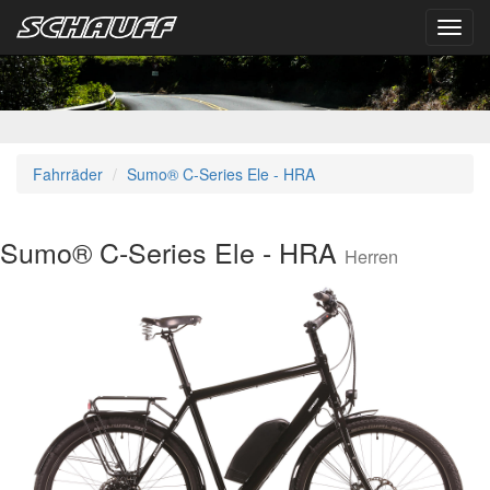
Toggl
navig
Fahrräder
Sumo® C-Series Ele - HRA
Sumo® C-Series Ele - HRA
Herren