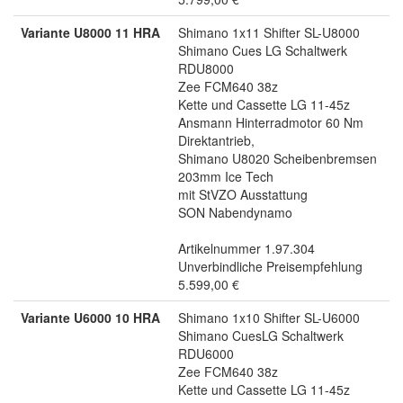
Variante U8000 11 HRA
Shimano 1x11 Shifter SL-U8000
Shimano Cues LG Schaltwerk
RDU8000
Zee FCM640 38z
Kette und Cassette LG 11-45z
Ansmann Hinterradmotor 60 Nm
Direktantrieb,
Shimano U8020 Scheibenbremsen
203mm Ice Tech
mit StVZO Ausstattung
SON Nabendynamo
Artikelnummer 1.97.304
Unverbindliche Preisempfehlung
5.599,00 €
Variante U6000 10 HRA
Shimano 1x10 Shifter SL-U6000
Shimano CuesLG Schaltwerk
RDU6000
Zee FCM640 38z
Kette und Cassette LG 11-45z