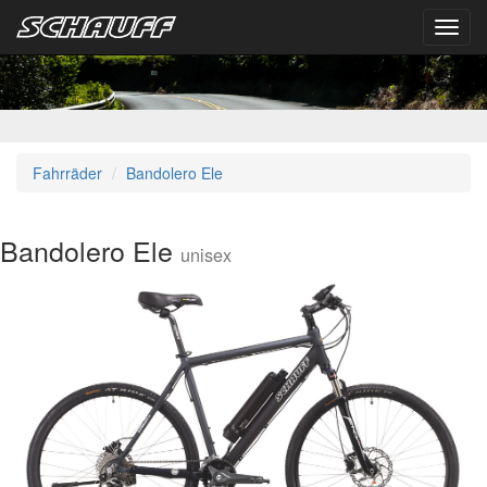
Toggl
navig
Fahrräder
Bandolero Ele
Bandolero Ele
unisex