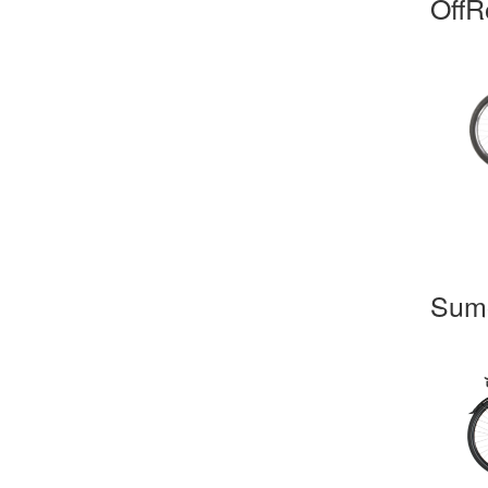
OffR
Sum