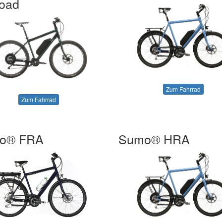
oad
Zum Fahrrad
Zum Fahrrad
o® FRA
Sumo® HRA