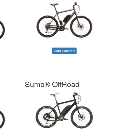
Zum Fahrrad
Sumo® OffRoad