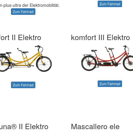
Zum Fahrrad
-plus-ultra der Elektromobilität.
Zum Fahrrad
rt II Elektro
komfort III Elektro
Zum Fahrrad
Zum Fahrrad
una® II Elektro
Mascallero ele