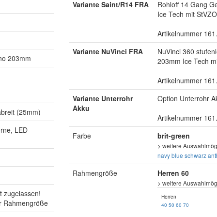
Variante Saint/R14 FRA
Rohloff 14 Gang G
Ice Tech mit StVZO
Artikelnummer 161
Variante NuVinci FRA
NuVinci 360 stufe
ano 203mm
203mm Ice Tech mi
Artikelnummer 161
Variante Unterrohr
Option Unterrohr A
Akku
abreit (25mm)
Artikelnummer 161
orne, LED-
Farbe
brit-green
> weitere Auswahlmögl
navy blue
schwarz
ant
Rahmengröße
Herren 60
> weitere Auswahlmögl
t zugelassen!
Herren
ur Rahmengröße
40
50
60
70