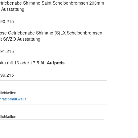
etriebenabe Shimano Saint Scheibenbremsen 203mm
 Ausstattung
.90.215
nlose Getriebenabe Shimano (S)LX Scheibenbremsen
t StVZO Ausstattung
.91.215
kku mit 16 oder 17,5 Ah
Aufpreis
.99.215
ichkeiten
hrazit-matt
weiß
ichkeiten