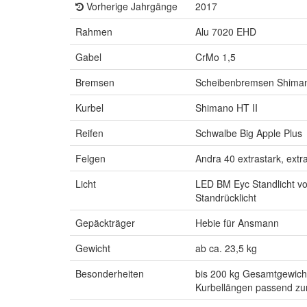
Vorherige Jahrgänge
2017
Rahmen
Alu 7020 EHD
Gabel
CrMo 1,5
Bremsen
Scheibenbremsen Shim
Kurbel
Shimano HT II
Reifen
Schwalbe Big Apple Plus
Felgen
Andra 40 extrastark, extr
Licht
LED BM Eyc Standlicht v
Standrücklicht
Gepäckträger
Hebie für Ansmann
Gewicht
ab ca. 23,5 kg
Besonderheiten
bis 200 kg Gesamtgewich
Kurbellängen passend z