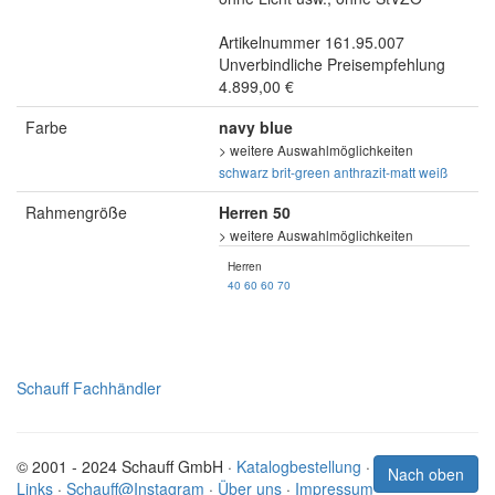
Artikelnummer 161.95.007
Unverbindliche Preisempfehlung
4.899,00 €
Farbe
navy blue
> weitere Auswahlmöglichkeiten
schwarz
brit-green
anthrazit-matt
weiß
Rahmengröße
Herren 50
> weitere Auswahlmöglichkeiten
Herren
40
60
60
70
Schauff Fachhändler
© 2001 - 2024 Schauff GmbH ·
Katalogbestellung
·
Nach oben
Links
·
Schauff@Instagram
·
Über uns
·
Impressum