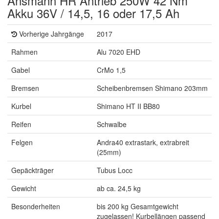
Ansmann HR Antrieb 250W 42 Nm
Akku 36V / 14,5, 16 oder 17,5 Ah
Vorherige Jahrgänge
2017
Rahmen
Alu 7020 EHD
Gabel
CrMo 1,5
Bremsen
Scheibenbremsen Shimano 203mm
Kurbel
Shimano HT II BB80
Reifen
Schwalbe
Felgen
Andra40 extrastark, extrabreit
(25mm)
Gepäckträger
Tubus Locc
Gewicht
ab ca. 24,5 kg
Besonderheiten
bis 200 kg Gesamtgewicht
zugelassen! Kurbellängen passend