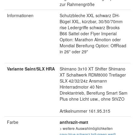
zur Rahmengröße
Informationen
Schutzbleche XXL schwarz DH-
Bügel XXL, kürzbar, 30/50/70mm
rise Ledergriffe schwarz Brooks
B66 Sattel oder Flyer Imperial
Option: Marathon Almotion oder
Mondial Bereifung Option: OffRoad
in 26" oder 29"
Variante Saint/SLX HRA
Shimano 3x10 XT Shifter Shimano
XT Schaltwerk RDM8000 Tretlager
SLX 42/32/24z Ansmann
Hinterradmotor 40 Nm
Direktantrieb, Bereifung Smart Sam
Plus ohne Licht usw., ohne StVZO
Artikelnummer 161.95.315
Farbe
anthrazit-matt
> weitere Auswahlmöglichkeiten
navy blue
schwarz
brit-green
weiß