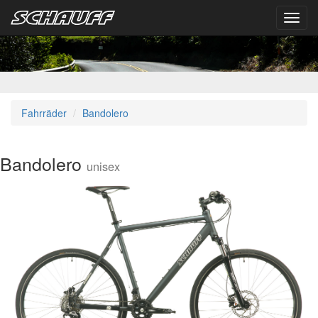
Toggl
navig
Fahrräder
Bandolero
Bandolero
unisex