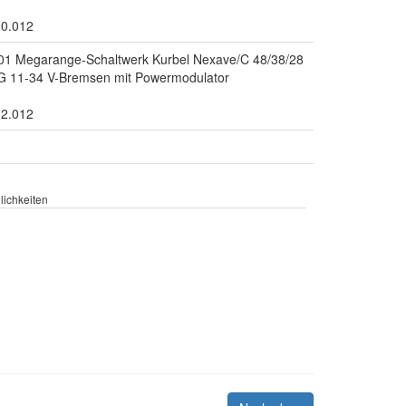
30.012
C201 Megarange-Schaltwerk Kurbel Nexave/C 48/38/28
G 11-34 V-Bremsen mit Powermodulator
32.012
ichkeiten