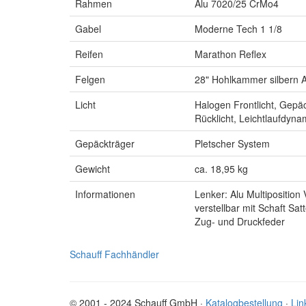
Rahmen
Alu 7020/25 CrMo4
Gabel
Moderne Tech 1 1/8
Reifen
Marathon Reflex
Felgen
28" Hohlkammer silbern A
Licht
Halogen Frontlicht, Gepäc
Rücklicht, Leichtlaufdyn
Gepäckträger
Pletscher System
Gewicht
ca. 18,95 kg
Informationen
Lenker: Alu Multiposition
verstellbar mit Schaft Satt
Zug- und Druckfeder
Schauff Fachhändler
© 2001 - 2024 Schauff GmbH ·
Katalogbestellung
·
Lin