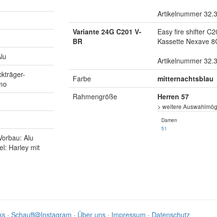
Artikelnummer 32.
Variante 24G C201 V-
Easy fire shifter 
BR
Kassette Nexave 8
lu
Artikelnummer 32.
kträger-
Farbe
mitternachtsblau
amo
Rahmengröße
Herren 57
> weitere Auswahlmögl
Damen
51
 Vorbau: Alu
el: Harley mit
ks
·
Schauff@Instagram
·
Über uns
·
Impressum
·
Datenschutz