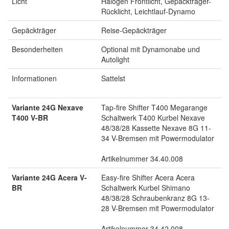
Licht
Halogen Frontlicht, Gepäckträger-
Rücklicht, Leichtlauf-Dynamo
Gepäckträger
Reise-Gepäckträger
Besonderheiten
Optional mit Dynamonabe und
Autolight
Informationen
Sattelst
Variante 24G Nexave
Tap-fire Shifter T400 Megarange
T400 V-BR
Schaltwerk T400 Kurbel Nexave
48/38/28 Kassette Nexave 8G 11-
34 V-Bremsen mit Powermodulator
Artikelnummer 34.40.008
Variante 24G Acera V-
Easy-fire Shifter Acera Acera
BR
Schaltwerk Kurbel Shimano
48/38/28 Schraubenkranz 8G 13-
28 V-Bremsen mit Powermodulator
Artikelnummer 34.42.008