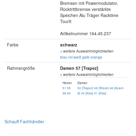
Bremsen mit Powermodulator,
Rücktrittbremse verstärkte
Speichen Alu Träger Racktime
TourIt
Artikelnummer 164.45.237
Farbe
schwarz
> weitere Auswahlmöglichkeiten
blau
rot
weiß
gelb
orange
Rahmengröße
Damen 57 [Trapez]
> weitere Auswahlmöglichkeiten
Herren
Damen
51
55
50 [Trapez]
46 [Wave]
46 [Avant-
58
62
8]
44 [Kiss]
51 [Kiss]
Schauff Fachhändler