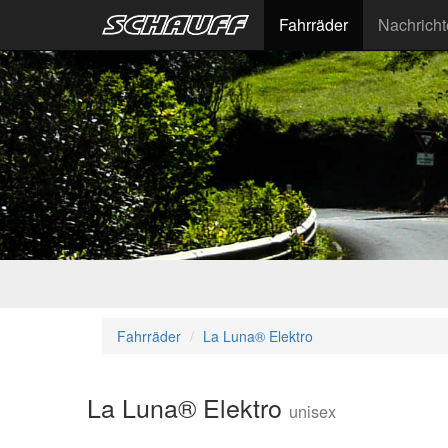
Fahrräder
Nachrich
Fahrräder
La Luna® Elektro
La Luna® Elektro
unisex