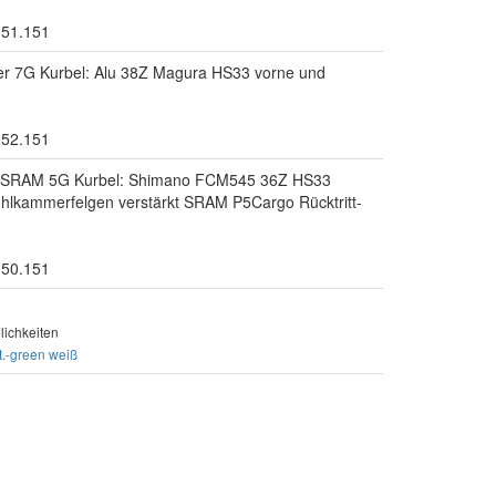
.51.151
ter 7G Kurbel: Alu 38Z Magura HS33 vorne und
.52.151
ff SRAM 5G Kurbel: Shimano FCM545 36Z HS33
lkammerfelgen verstärkt SRAM P5Cargo Rücktritt-
.50.151
ichkeiten
t.-green
weiß