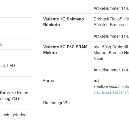
Artikelnummer 114
Variante 7G Shimano
Drehgriff RevoShif
Rücktritt
Rücktritt-Bremse
Artikelnummer 114
06
Variante 5G P5C SRAM
bis 150kg Drehgri
Elektro
Magura Bremse Hoh
Nabe
cht, LED
Artikelnummer 114
Farbe
rot
> weitere Auswahlmögl
lerbrake hinten
blau
schwarz
silber
bri
altung 7G mit
Rahmengröße
ltech, gefedert