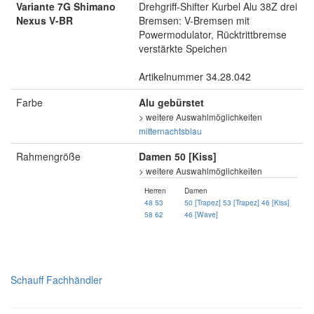
Variante 7G Shimano
Drehgriff-Shifter Kurbel Alu 38Z drei
Nexus V-BR
Bremsen: V-Bremsen mit
Powermodulator, Rücktrittbremse
verstärkte Speichen
Artikelnummer 34.28.042
Farbe
Alu gebürstet
> weitere Auswahlmöglichkeiten
mitternachtsblau
Rahmengröße
Damen 50 [Kiss]
> weitere Auswahlmöglichkeiten
Herren
Damen
48
53
50 [Trapez]
53 [Trapez]
46 [Kiss]
58
62
46 [Wave]
Schauff Fachhändler