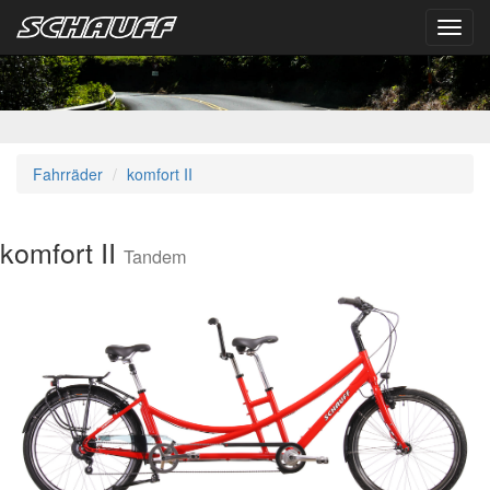
Toggl
navig
Fahrräder
komfort II
komfort II
Tandem