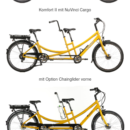
Komfort II mit NuVinci Cargo
mit Option Chainglider vorne