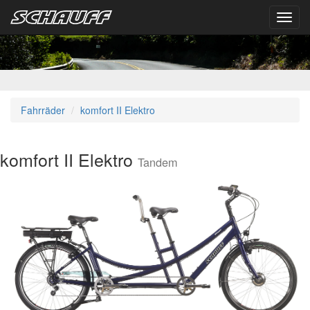
Toggl
navig
Fahrräder
komfort II Elektro
komfort II Elektro
Tandem