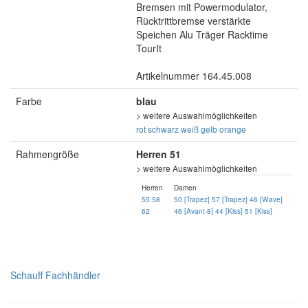
Bremsen mit Powermodulator,
Rücktrittbremse verstärkte
Speichen Alu Träger Racktime
TourIt
Artikelnummer 164.45.008
Farbe
blau
> weitere Auswahlmöglichkeiten
rot
schwarz
weiß
gelb
orange
Rahmengröße
Herren 51
> weitere Auswahlmöglichkeiten
Herren
Damen
55
58
50 [Trapez]
57 [Trapez]
46 [Wave]
62
46 [Avant-8]
44 [Kiss]
51 [Kiss]
Schauff Fachhändler