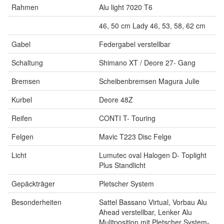
Rahmen
Alu light 7020 T6
46, 50 cm Lady 46, 53, 58, 62 cm
Gabel
Federgabel verstellbar
Schaltung
Shimano XT / Deore 27- Gang
Bremsen
Scheibenbremsen Magura Julie
Kurbel
Deore 48Z
Reifen
CONTI T- Touring
Felgen
Mavic T223 Disc Felge
Licht
Lumutec oval Halogen D- Toplight
Plus Standlicht
Gepäckträger
Pletscher System
Besonderheiten
Sattel Bassano Virtual, Vorbau Alu
Ahead verstellbar, Lenker Alu
Mulitposition mit Pletscher System-