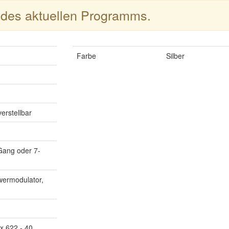
l des aktuellen Programms.
Farbe
Silber
erstellbar
Gang oder 7-
wermodulator,
x 622 - 40