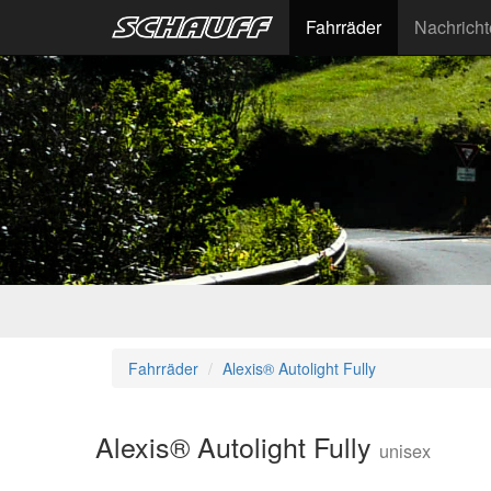
Fahrräder
Nachrich
Fahrräder
Alexis® Autolight Fully
Alexis® Autolight Fully
unisex