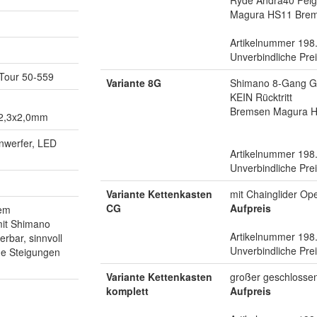
Magura HS11 Bre
Artikelnummer 198
Unverbindliche Pre
Tour 50-559
Variante 8G
Shimano 8-Gang Ge
KEIN Rücktritt
Bremsen Magura H
n 2,3x2,0mm
nwerfer, LED
Artikelnummer 198
Unverbindliche Pre
Variante Kettenkasten
mit Chainglider Op
CG
Aufpreis
tem
mit Shimano
Artikelnummer 198
erbar, sinnvoll
Unverbindliche Pre
ße Steigungen
Variante Kettenkasten
großer geschlossen
komplett
Aufpreis