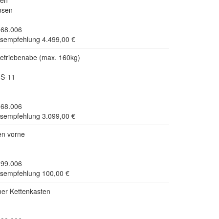
msen
.68.006
isempfehlung 4.499,00 €
triebenabe (max. 160kg)
S-11
.68.006
isempfehlung 3.099,00 €
en vorne
.99.006
isempfehlung 100,00 €
er Kettenkasten