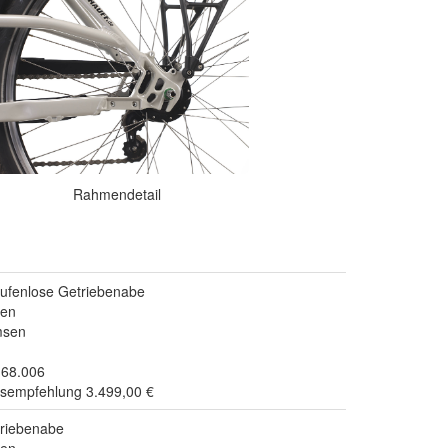
Rahmendetail
tufenlose Getriebenabe
gen
msen
.68.006
isempfehlung 3.499,00 €
riebenabe
gen