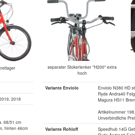
separater Stokerlenker "H200" extra
retlager
hoch
Variante Enviolo
Enviolo N380 HD s
Ryde Andra40 Fel
 2019, 2018
Magura HS11 Bre
Artikelnummer 198
Unverbindliche Pre
a. 68/51 cm
m, hinten 46cm
Variante Rohloff
Speedhub 14G Get
Ryde Andra40 Fel