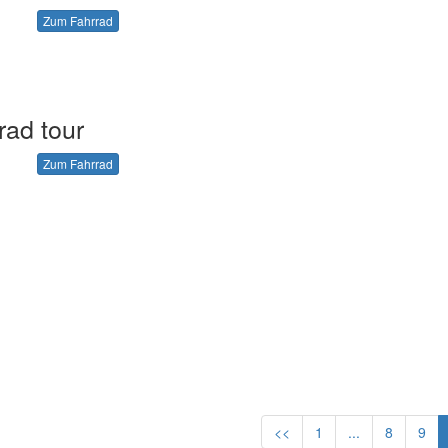
Zum Fahrrad
rad tour
Zum Fahrrad
<<
1
...
8
9