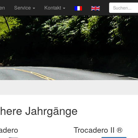
ten
Service
Kontakt
ühere Jahrgänge
adero
Trocadero II ®