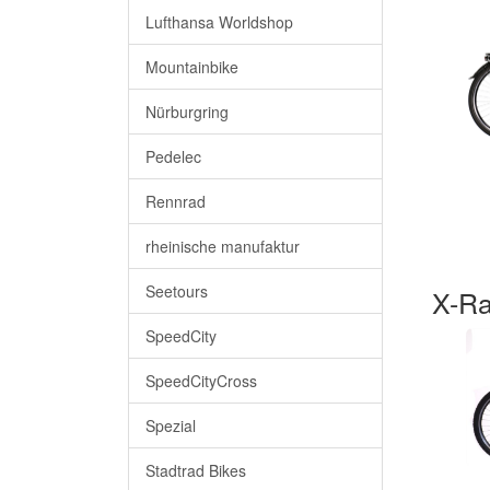
Lufthansa Worldshop
Mountainbike
Nürburgring
Pedelec
Rennrad
rheinische manufaktur
Seetours
X-R
SpeedCity
SpeedCityCross
Spezial
Stadtrad Bikes