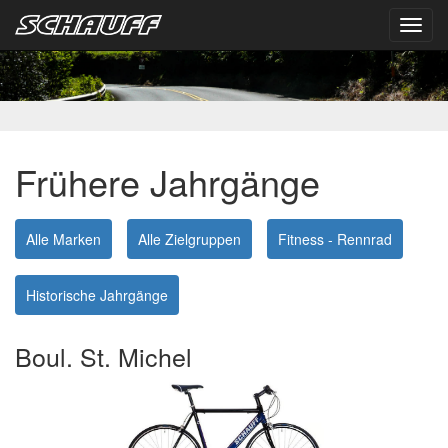
Toggl
navig
Frühere Jahrgänge
Alle Marken
Alle Zielgruppen
Fitness - Rennrad
Historische Jahrgänge
Boul. St. Michel